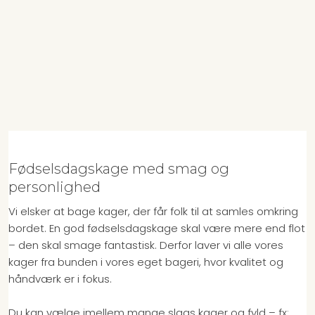
Fødselsdagskage med smag og
personlighed
Vi elsker at bage kager, der får folk til at samles omkring
bordet. En god fødselsdagskage skal være mere end flot
– den skal smage fantastisk. Derfor laver vi alle vores
kager fra bunden i vores eget bageri, hvor kvalitet og
håndværk er i fokus.
Du kan vælge imellem mange slags kager og fyld – fx: