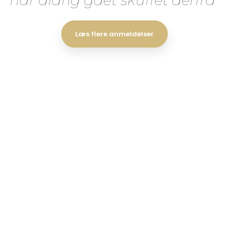
har aldrig gået skuffet derfra"
Læs flere anmeldelser