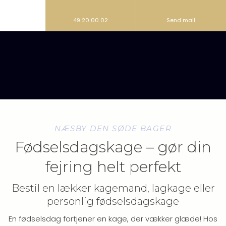
49 20 00 02
Send mail
NÆSBY DEN SØDE BAGER
Fødselsdagskage – gør din
fejring helt perfekt
Bestil en lækker kagemand, lagkage eller
personlig fødselsdagskage
En fødselsdag fortjener en kage, der vækker glæde! Hos